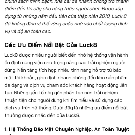
chính sách minh bạch, nhà cái đã nhanh chóng trở thành
điểm đến tin cậy cho hàng triệu người chơi. Được xây
dựng từ những năm đầu tiên của thập niên 2010, Luck 8
đã khẳng định vị thế vững chắc nhờ vào chất lượng dịch
vụ và độ an toàn cao.
Các Ưu Điểm Nổi Bật Của Luck8
Luck8 được nhiều người biết đến nhờ hệ thống vận hành
ổn định cùng việc chú trọng nâng cao trải nghiệm người
dùng. Nền tảng tích hợp nhiều tính năng hỗ trợ từ bảo
mật tài khoản, giao dịch nhanh chóng đến kho sản phẩm
đa dạng và dịch vụ chăm sóc khách hàng hoạt động liên
tục. Những yếu tố này góp phần tạo nên trải nghiệm
thuận tiện cho người dùng khi tìm hiểu và sử dụng các
dịch vụ trên hệ thống. Dưới đây là những ưu điểm nổi bật
thường được nhắc đến của Luck8.
1. Hệ Thống Bảo Mật Chuyên Nghiệp, An Toàn Tuyệt