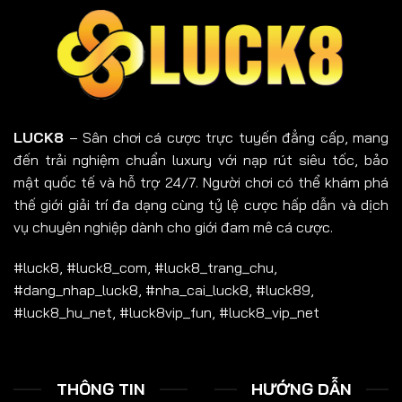
LUCK8
– Sân chơi cá cược trực tuyến đẳng cấp, mang
đến trải nghiệm chuẩn luxury với nạp rút siêu tốc, bảo
mật quốc tế và hỗ trợ 24/7. Người chơi có thể khám phá
thế giới giải trí đa dạng cùng tỷ lệ cược hấp dẫn và dịch
vụ chuyên nghiệp dành cho giới đam mê cá cược.
#luck8, #luck8_com, #luck8_trang_chu,
#dang_nhap_luck8, #nha_cai_luck8, #luck89,
#luck8_hu_net, #luck8vip_fun, #luck8_vip_net
THÔNG TIN
HƯỚNG DẪN