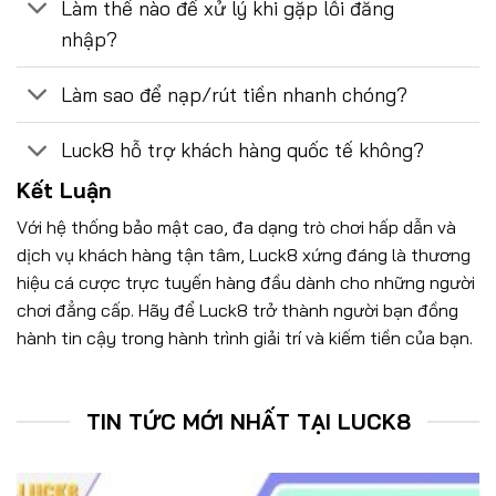
Làm thế nào để xử lý khi gặp lỗi đăng
nhập?
Làm sao để nạp/rút tiền nhanh chóng?
Luck8 hỗ trợ khách hàng quốc tế không?
Kết Luận
Với hệ thống bảo mật cao, đa dạng trò chơi hấp dẫn và
dịch vụ khách hàng tận tâm, Luck8 xứng đáng là thương
hiệu cá cược trực tuyến hàng đầu dành cho những người
chơi đẳng cấp. Hãy để Luck8 trở thành người bạn đồng
hành tin cậy trong hành trình giải trí và kiếm tiền của bạn.
TIN TỨC MỚI NHẤT TẠI LUCK8