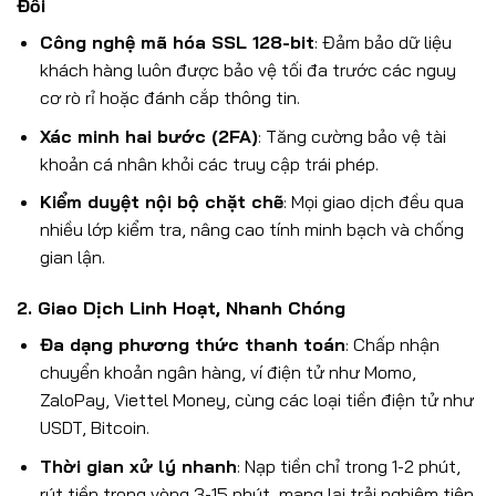
Đối
Công nghệ mã hóa SSL 128-bit
: Đảm bảo dữ liệu
khách hàng luôn được bảo vệ tối đa trước các nguy
cơ rò rỉ hoặc đánh cắp thông tin.
Xác minh hai bước (2FA)
: Tăng cường bảo vệ tài
khoản cá nhân khỏi các truy cập trái phép.
Kiểm duyệt nội bộ chặt chẽ
: Mọi giao dịch đều qua
nhiều lớp kiểm tra, nâng cao tính minh bạch và chống
gian lận.
2. Giao Dịch Linh Hoạt, Nhanh Chóng
Đa dạng phương thức thanh toán
: Chấp nhận
chuyển khoản ngân hàng, ví điện tử như Momo,
ZaloPay, Viettel Money, cùng các loại tiền điện tử như
USDT, Bitcoin.
Thời gian xử lý nhanh
: Nạp tiền chỉ trong 1-2 phút,
rút tiền trong vòng 3-15 phút, mang lại trải nghiệm tiện